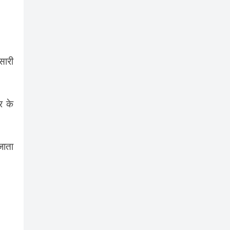
सारी
र के
जाता