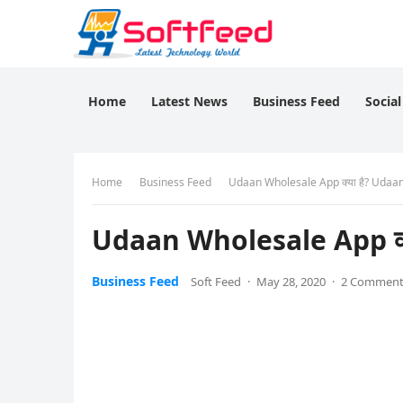
Home
Latest News
Business Feed
Socia
Home
Business Feed
Udaan Wholesale App क्या है? Udaan Ap
Udaan Wholesale App क्या 
Business Feed
Soft Feed
·
May 28, 2020
·
2 Comment