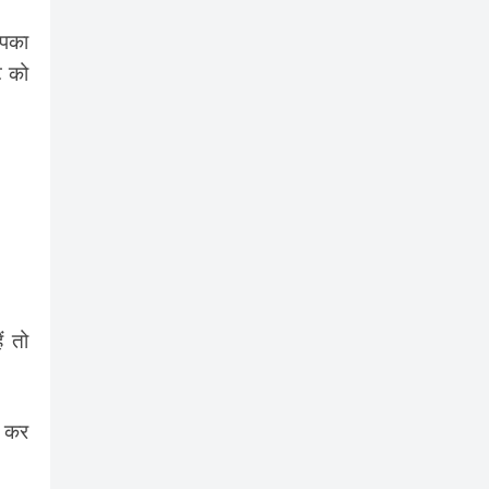
आपका
ट को
ं तो
ट कर