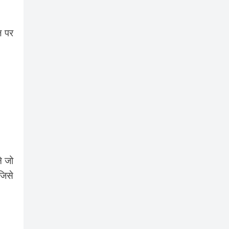
ल पर
े जो
जिसे