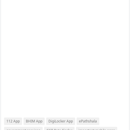
112 App
BHIM App
DigiLocker App
ePathshala