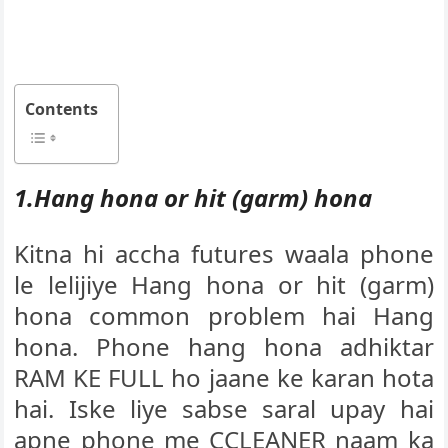
Contents
1.Hang hona or hit (garm) hona
Kitna hi accha futures waala phone
le lelijiye Hang hona or hit (garm)
hona common problem hai Hang
hona. Phone hang hona adhiktar
RAM KE FULL ho jaane ke karan hota
hai. Iske liye sabse saral upay hai
apne phone me CCLEANER naam ka