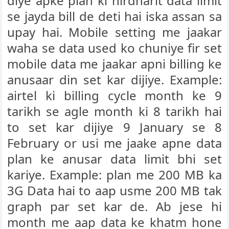
diye apke plan ki nirdharit data limit
se jayda bill de deti hai iska assan sa
upay hai. Mobile setting me jaakar
waha se data used ko chuniye fir set
mobile data me jaakar apni billing ke
anusaar din set kar dijiye. Example:
airtel ki billing cycle month ke 9
tarikh se agle month ki 8 tarikh hai
to set kar dijiye 9 January se 8
February or usi me jaake apne data
plan ke anusar data limit bhi set
kariye. Example: plan me 200 MB ka
3G Data hai to aap usme 200 MB tak
graph par set kar de. Ab jese hi
month me aap data ke khatm hone