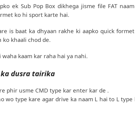
apko ek Sub Pop Box dikhega jisme file FAT naam
met ko hi sport karte hai.
kare is baat ka dhyaan rakhe ki aapko quick formet
n ko khaali chod de.
 waha kaam kar raha hai ya nahi.
ka dusra tairika
e phir usme CMD type kar enter kar de .
o wo type kare agar drive ka naam L hai to L type 