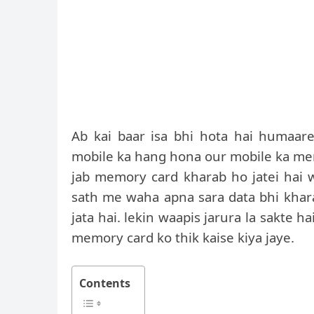
Ab kai baar isa bhi hota hai humaare
mobile ka hang hona our mobile ka me
jab memory card kharab ho jatei hai w
sath me waha apna sara data bhi khara
jata hai. lekin waapis jarura la sakte h
memory card ko thik kaise kiya jaye.
Contents