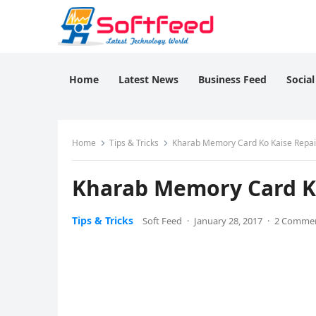
Home
Latest News
Business Feed
Socia
Home
Tips & Tricks
Kharab Memory Card Ko Kaise Repai
Kharab Memory Card Ko
Tips & Tricks
Soft Feed
·
January 28, 2017
·
2 Comme