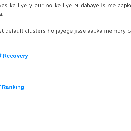
yes ke liye y our no ke liye N dabaye is me aapk
a.
t default clusters ho jayege jisse aapka memory c
रे Recovery
ेगी Ranking