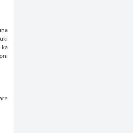
ana
uki
 ka
pni
are