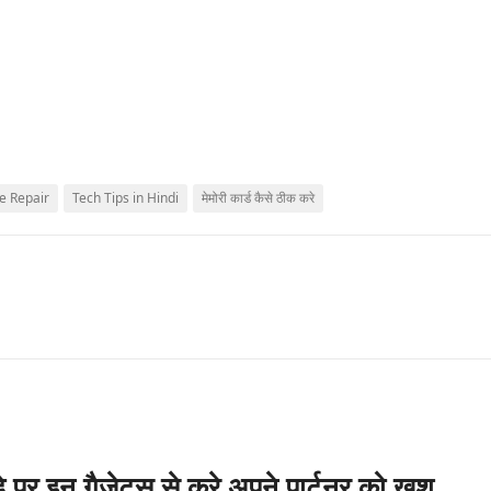
e Repair
Tech Tips in Hindi
मेमोरी कार्ड कैसे ठीक करे
डे पर इन गैजेट्स से करे अपने पार्टनर को खुश