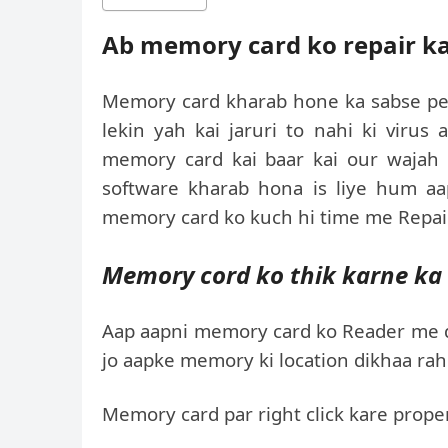
Ab memory card ko repair ka
Memory card kharab hone ka sabse peh
lekin yah kai jaruri to nahi ki virus
memory card kai baar kai our wajah 
software kharab hona is liye hum aap
memory card ko kuch hi time me Repair 
Memory cord ko thik karne ka 
Aap aapni memory card ko Reader me da
jo aapke memory ki location dikhaa rahi
Memory card par right click kare prope