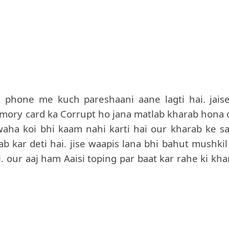
 phone me kuch pareshaani aane lagti hai. jaise
mory card ka Corrupt ho jana matlab kharab hona 
aha koi bhi kaam nahi karti hai our kharab ke sa
b kar deti hai. jise waapis lana bhi bahut mushkil
ai. our aaj ham Aaisi toping par baat kar rahe ki kh