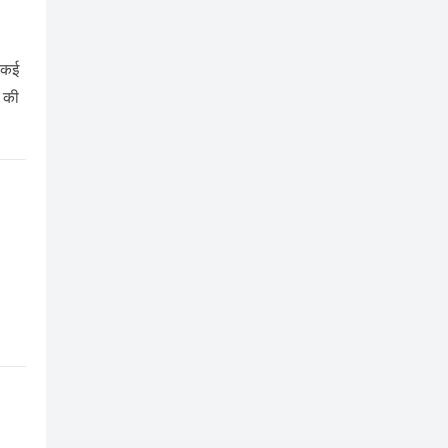
ो कई
ै की