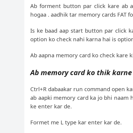
Ab forment button par click kare ab 
hogaa . aadhik tar memory cards FAT for
Is ke baad aap start button par click 
option ko check nahi karna hai is optio
Ab aapna memory card ko check kare ki
Ab memory card ko thik karne 
Ctrl+R dabaakar run command open kar
ab aapki memory card ka jo bhi naam h
ke enter kar de.
Formet me L type kar enter kar de.