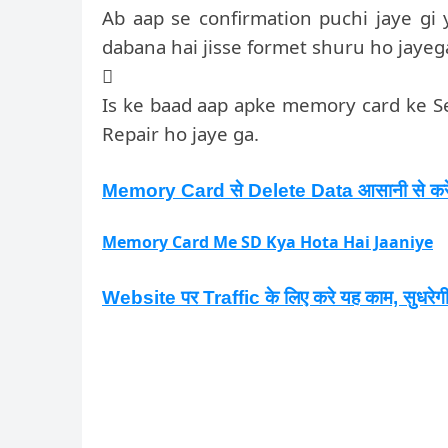
Ab aap se confirmation puchi jaye gi 
dabana hai jisse formet shuru ho jayeg

Is ke baad aap apke memory card ke Se
Repair ho jaye ga.
Memory Card से Delete Data आसानी से क
Memory Card Me SD Kya Hota Hai Jaaniye
Website पर Traffic के लिए करे यह काम, सुधर