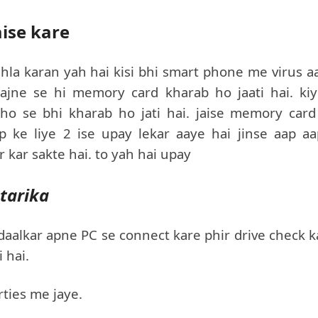
ise kare
la karan yah hai kisi bhi smart phone me virus a
 aajne se hi memory card kharab ho jaati hai. kiy
ho se bhi kharab ho jati hai. jaise memory card
 ke liye 2 ise upay lekar aaye hai jinse aap aa
kar sakte hai. to yah hai upay
tarika
alkar apne PC se connect kare phir drive check k
 hai.
rties me jaye.