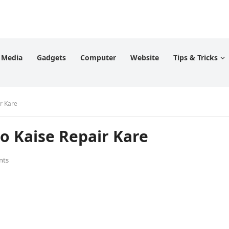
l Media
Gadgets
Computer
Website
Tips & Tricks
r Kare
 Kaise Repair Kare
nts