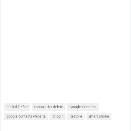
30 दिनों के भीतर
contact नंबर delete
Google Contacts
google contacts website
id login
Restore
smart phone