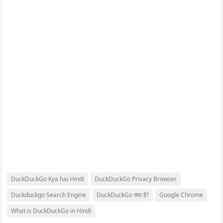
DuckDuckGo Kya hai Hindi
DuckDuckGo Privacy Browser
Duckduckgo Search Engine
DuckDuckGo क्या है?
Google Chrome
What is DuckDuckGo in Hindi