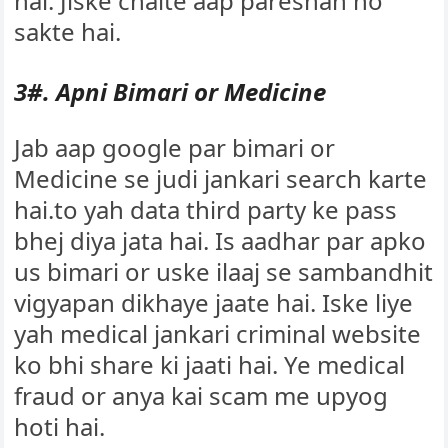
hai. Jiske chalte aap pareshan ho
sakte hai.
3#. Apni Bimari or Medicine
Jab aap google par bimari or
Medicine se judi jankari search karte
hai.to yah data third party ke pass
bhej diya jata hai. Is aadhar par apko
us bimari or uske ilaaj se sambandhit
vigyapan dikhaye jaate hai. Iske liye
yah medical jankari criminal website
ko bhi share ki jaati hai. Ye medical
fraud or anya kai scam me upyog
hoti hai.