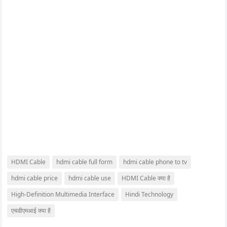
HDMI Cable
hdmi cable full form
hdmi cable phone to tv
hdmi cable price
hdmi cable use
HDMI Cable क्या है
High-Definition Multimedia Interface
Hindi Technology
एचडीएमआई क्या है