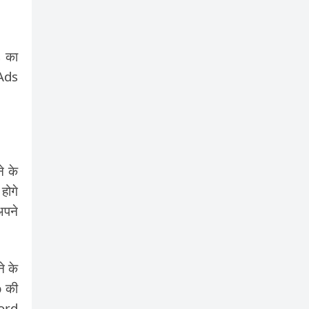
s का
 Ads
े के
होगे
अपने
े के
p की
cord