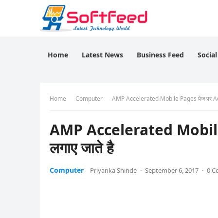
Home
Latest News
Business Feed
Socia
Home
Computer
AMP Accelerated Mobile Pages पेज पर Ads
AMP Accelerated Mobile
लगाए जाते है
Computer
Priyanka Shinde
·
September 6, 2017
·
0 