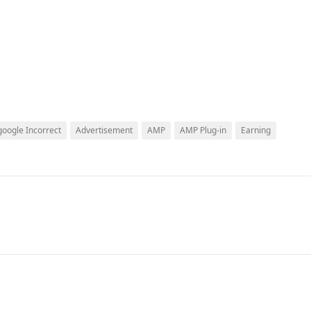
oogle Incorrect
Advertisement
AMP
AMP Plug-in
Earning