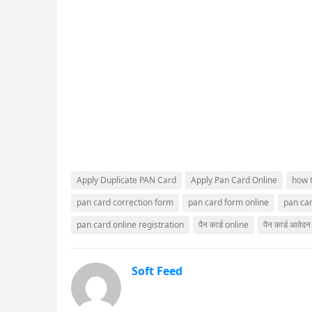
Apply Duplicate PAN Card
Apply Pan Card Online
how t
pan card correction form
pan card form online
pan car
pan card online registration
पैन कार्ड online
पैन कार्ड आवेदन 
Soft Feed