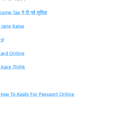
ome Tax ने दी नई सुविधा
Jane Kaise
rd
Card Online
 Kare Thihk
दन – How To Apply For Passport Online