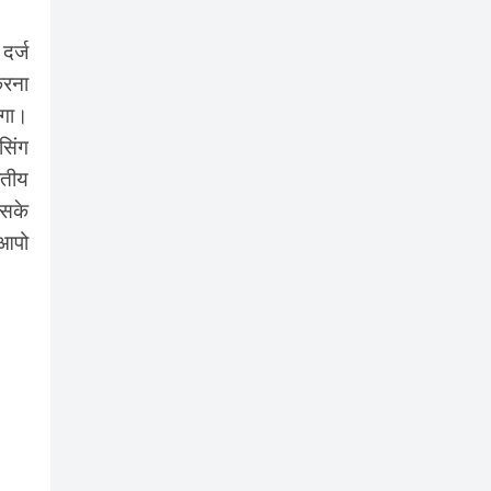
दर्ज
करना
ोगा।
सिंग
रतीय
इसके
 आपो