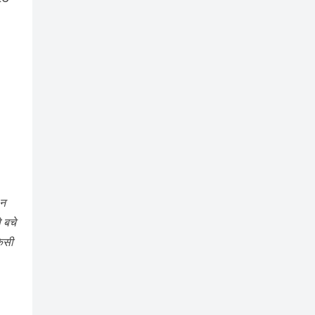
 न
 बचे
किसी