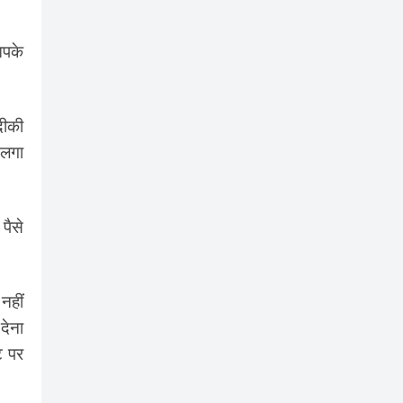
आपके
दीकी
 लगा
पैसे
नहीं
देना
ट पर