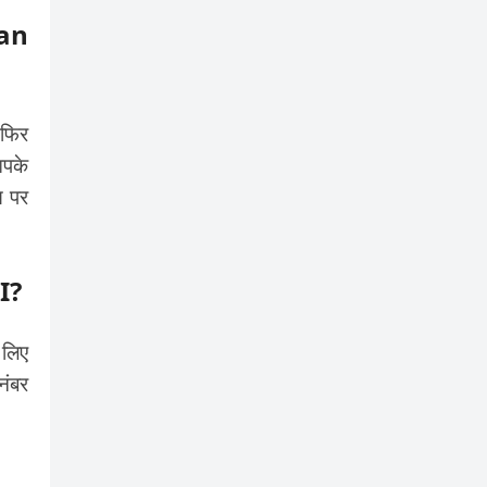
Jan
 फिर
आपके
स पर
I?
 लिए
नंबर