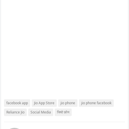
facebook app
Jio App Store
jio phone
jio phone facebook
Reliance Jio
Social Media
जियो फ़ोन