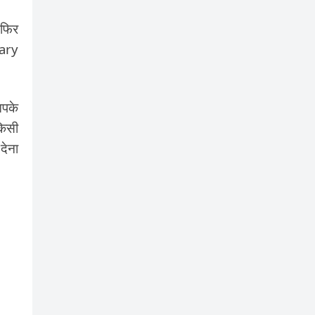
 फिर
rary
आपके
किसी
देना