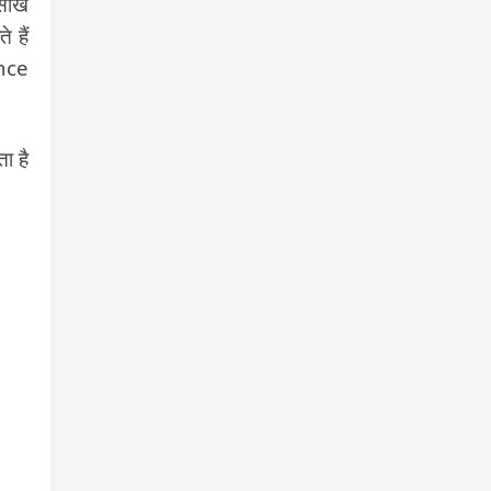
सीखे
 हैं
ance
ा है