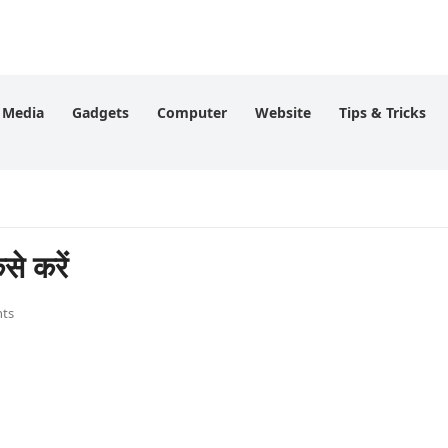
l Media
Gadgets
Computer
Website
Tips & Tricks
े करें
ts