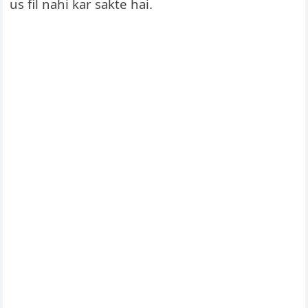
us fil nahi kar sakte hai.