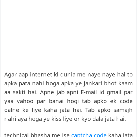
Agar aap internet ki dunia me naye naye hai to
apka pata nahi hoga apka ye jankari bhot kaam
aa sakti hai. Apne jab apni E-mail id gmail par
yaa yahoo par banai hogi tab apko ek code
dalne ke liye kaha jata hai. Tab apko samajh
nahi aya hoga ye kiss liye or kyo dala jata hai.
technical bhasha me ise
captcha code
kaha jata