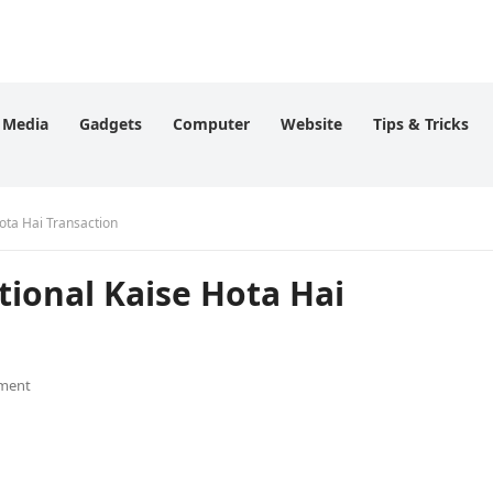
l Media
Gadgets
Computer
Website
Tips & Tricks
ota Hai Transaction
tional Kaise Hota Hai
ment