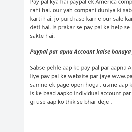
Pay pal kya hai paypal ek America comp
rahi hai. our yah compani duniya ki sa
karti hai. jo purchase karne our sale ka
deti hai. is prakar se pay pal ke help s
sakte hai.
Paypal par apna Account kaise banaya 
Sabse pehle aap ko pay pal par aapna 
liye pay pal ke website par jaye www.pa
samne ek page open hoga . usme aap ko 
is ke baad aapko individual account par
gi use aap ko thik se bhar deje .