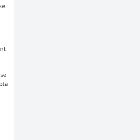
ke
unt
.
ise
ota