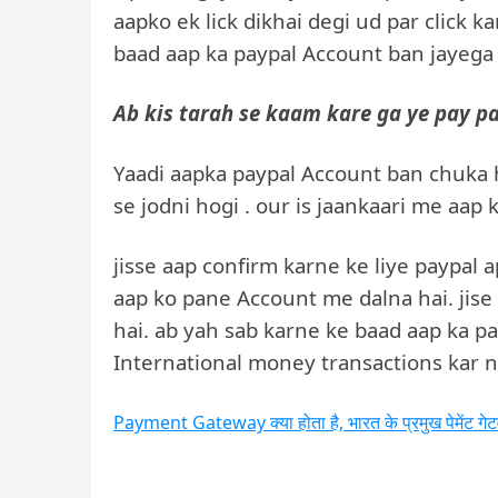
aapko ek lick dikhai degi ud par click k
baad aap ka paypal Account ban jayega 
Ab kis tarah se kaam kare ga ye pay pa
Yaadi aapka paypal Account ban chuka ha
se jodni hogi . our is jaankaari me aap
jisse aap confirm karne ke liye paypal
aap ko pane Account me dalna hai. jise 
hai. ab yah sab karne ke baad aap ka p
International money transactions kar ne 
Payment Gateway क्या होता है, भारत के प्रमुख पेमेंट गेट