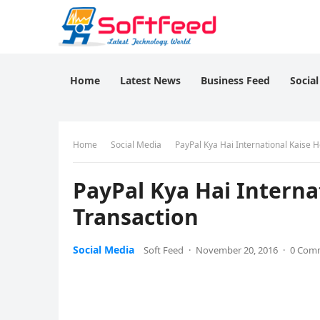
Home
Latest News
Business Feed
Socia
Home
Social Media
PayPal Kya Hai International Kaise H
PayPal Kya Hai Interna
Transaction
Social Media
Soft Feed
·
November 20, 2016
·
0 Com