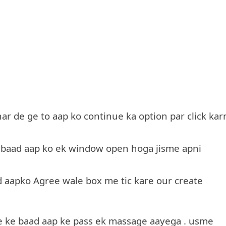
bhar de ge to aap ko continue ka option par click kar
ke baad aap ko ek window open hoga jisme apni
d aapko Agree wale box me tic kare our create
ne ke baad aap ke pass ek massage aayega . usme