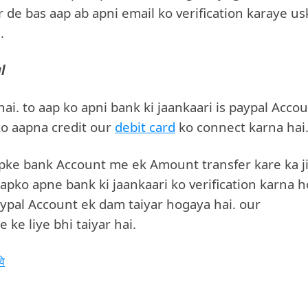
ar de bas aap ab apni email ko verification karaye us
.
l
i. to aap ko apni bank ki jaankaari is paypal Acco
 ko aapna credit our
debit card
ko connect karna hai
 apke bank Account me ek Amount transfer kare ka j
apko apne bank ki jaankaari ko verification karna h
aypal Account ek dam taiyar hogaya hai. our
ke liye bhi taiyar hai.
वे