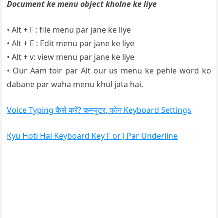
Document ke menu object kholne ke liye
• Alt + F : file menu par jane ke liye
• Alt + E : Edit menu par jane ke liye
• Alt + v: view menu par jane ke liye
• Our Aam toir par Alt our us menu ke pehle word ko
dabane par waha menu khul jata hai.
Voice Typing कैसे करें? कम्प्युटर, फोन Keyboard Settings
Kyu Hoti Hai Keyboard Key F or J Par Underline