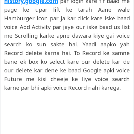
history.google.com
par login kare fir baad me
page ke upar lift ke tarah Aane wale
Hamburger icon par ja kar click kare iske baad
voice Add Activity par jaye our iske baad us list
me Scrolling karke apne dawara kiye gai voice
search ko sun sakte hai. Yaadi aapko yah
Record delete karna hai. To Record ke samne
bane ek box ko select kare our delete kar de
our delete kar dene ke baad Google apki voice
Future me kisi cheeje ke liye voice search
karne par bhi apki voice Record nahi karega.