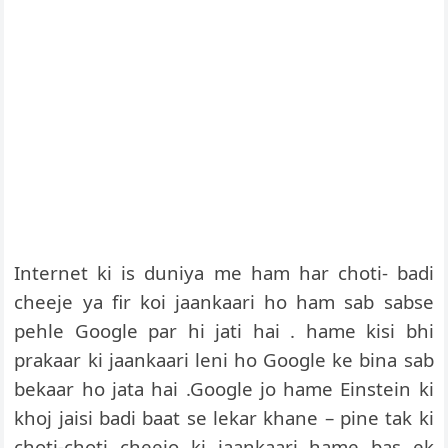
Internet ki is duniya me ham har choti- badi
cheeje ya fir koi jaankaari ho ham sab sabse
pehle Google par hi jati hai . hame kisi bhi
prakaar ki jaankaari leni ho Google ke bina sab
bekaar ho jata hai .Google jo hame Einstein ki
khoj jaisi badi baat se lekar khane – pine tak ki
choti-choti cheejo ki jaankaari hame bas ek