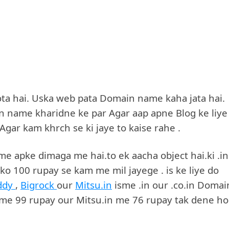
hota hai. Uska web pata Domain name kaha jata hai.
n name kharidne ke par Agar aap apne Blog ke liye
gar kam khrch se ki jaye to kaise rahe .
ame apke dimaga me hai.to ek aacha object hai.ki .in
ko 100 rupay se kam me mil jayege . is ke liye do
ddy
,
Bigrock
our
Mitsu.in
isme .in our .co.in Domai
ck me 99 rupay our Mitsu.in me 76 rupay tak dene h