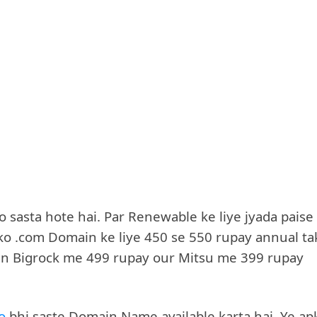
 sasta hote hai. Par Renewable ke liye jyada paise
pko .com Domain ke liye 450 se 550 rupay annual ta
ain Bigrock me 499 rupay our Mitsu me 399 rupay
oo
bhi saste Domain Name available karta hai. Ye ap