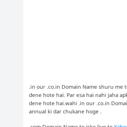
.in our .co.in Domain Name shuru me to
dene hote hai. Par esa hai nahi jaha a
dene hote hai.wahi .in our .co.in Dom
annual ki dar chukane hoge .
.com Domain Name to iske liye to
Yah