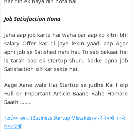
har din ek naya din hota hai.
Job Satisfaction Hona
Jaha aap job karte hai waha par aap ko kitni bhi
salary Offer kar di jaye lekin yaadi aap Agar
apni job se Satisfied nahi hai. To sab bekaar hai
is tarah aap ek startup shuru karke apna job
Satisfaction silf kar sakte hai.
Aage Aane wale Hai Startup se judhe Kai Help
Full or Important Article Baane Rahe Hamare
Saath …….
स्टार्टअप सफल (Business Startup Mistakes) करने में कभी न करें
ये गलतियाँ