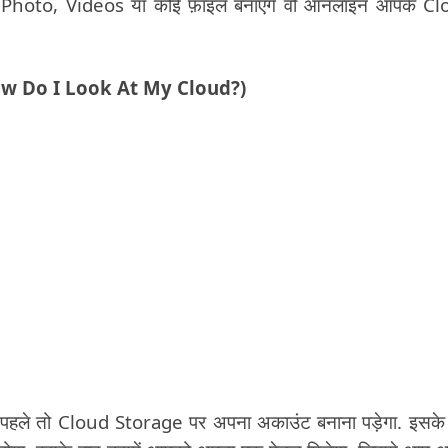
 भी Photo, Videos या कोई फ़ाइल बनाएंगे वो ऑनलाइन आपके C
रें? (How Do I Look At My Cloud?)
पहले तो Cloud Storage पर अपना अकाउंट बनाना पड़ेगा. इसके