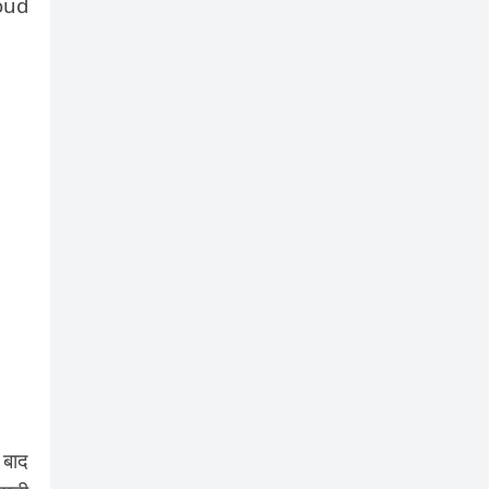
loud
 बाद