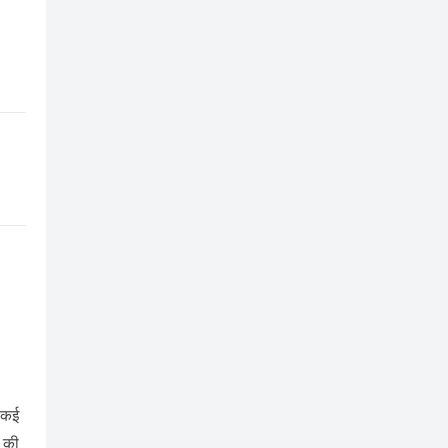
ो कई
ै की