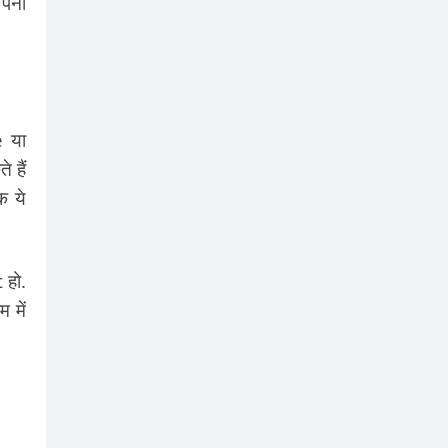
अपनी
e या
 हैं
ि ये
 हो.
 में