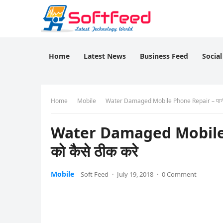
Home
Latest News
Business Feed
Socia
Home
Mobile
Water Damaged Mobile Phone Repair – पानी में 
Water Damaged Mobile Pho
को कैसे ठीक करे
Mobile
Soft Feed
·
July 19, 2018
·
0 Comment