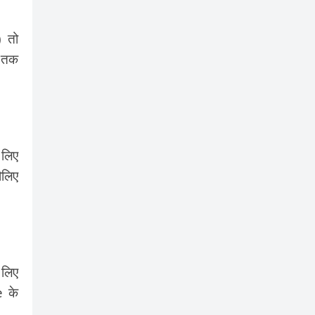
 तो
ब तक
 लिए
ौलिए
लिए
e के