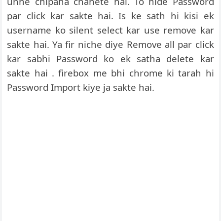
unhe chipana chahete hai. To hide Password
par click kar sakte hai. Is ke sath hi kisi ek
username ko silent select kar use remove kar
sakte hai. Ya fir niche diye Remove all par click
kar sabhi Password ko ek satha delete kar
sakte hai . firebox me bhi chrome ki tarah hi
Password Import kiye ja sakte hai.