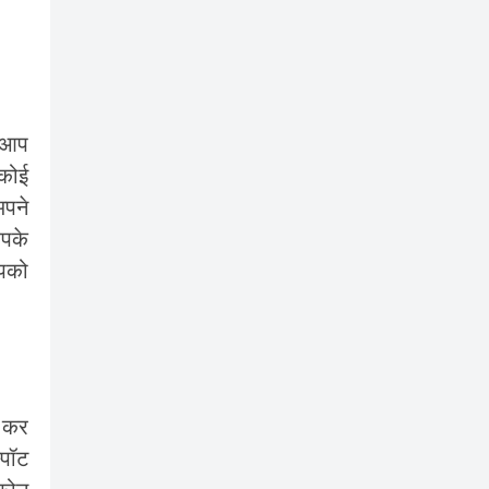
ं आप
 कोई
अपने
आपके
आपको
र कर
्पॉट