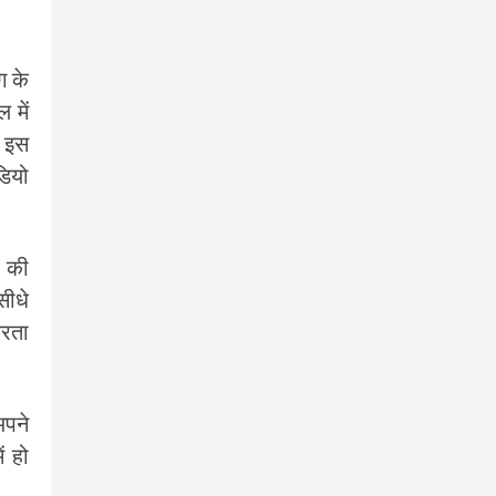
ग के
 में
ा इस
डियो
प की
सीधे
करता
अपने
ं हो