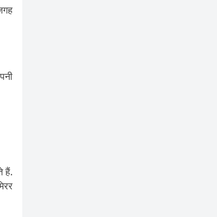
 जगह
अपनी
हैं.
मिरर