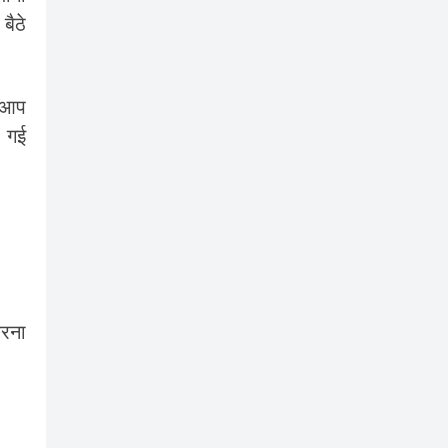
बैठे
. आप
 गई
करना