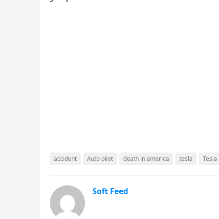
accident
Auto pilot
death in america
tesla
Tesla
Soft Feed