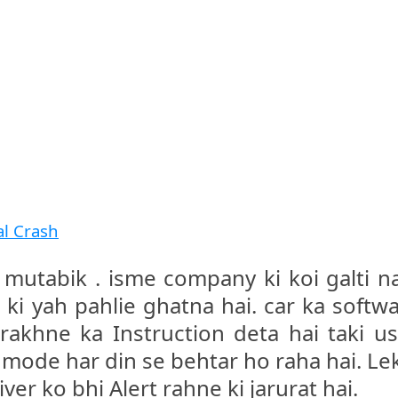
mutabik . isme company ki koi galti n
 ki yah pahlie ghatna hai. car ka softw
rakhne ka Instruction deta hai taki u
 mode har din se behtar ho raha hai. Le
iver ko bhi Alert rahne ki jarurat hai.