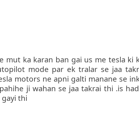
iye mut ka karan ban gai us me tesla ki 
opilot mode par ek tralar se jaa tak
tesla motors ne apni galti manane se in
ahihe ji wahan se jaa takrai thi .is ha
gayi thi