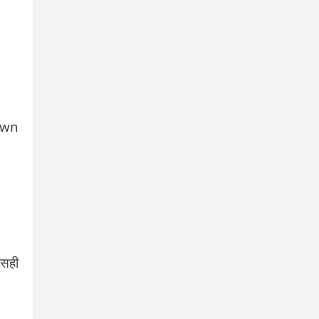
Down
 सही