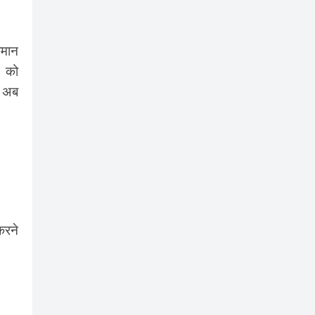
ामान
n को
ै अब
करने