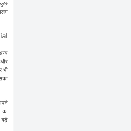
 कुछ
 अलग
ial
अन्य
े और
र भी
उसका
अपने
) का
 बड़े