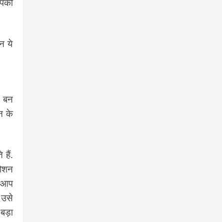
आपको
न ये
) बन
न के
हैं.
मोशन
ह आप
 उसे
 बड़ा