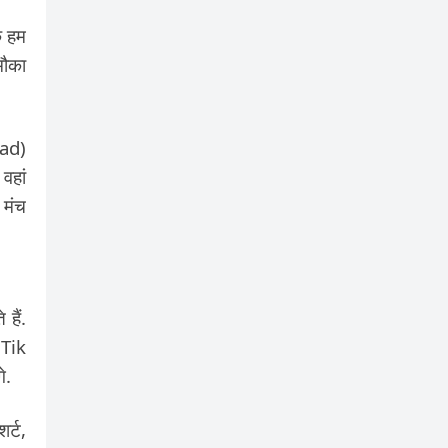
ि हम
मौका
oad)
वहां
 मंच
हैं.
 Tik
े.
र्ट,