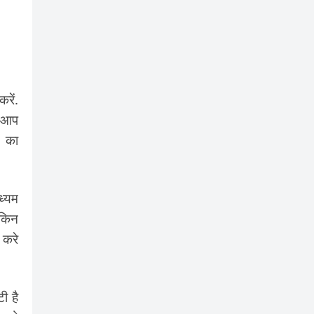
रें.
ो आप
) का
ध्यम
ेकिन
 करे
ी है