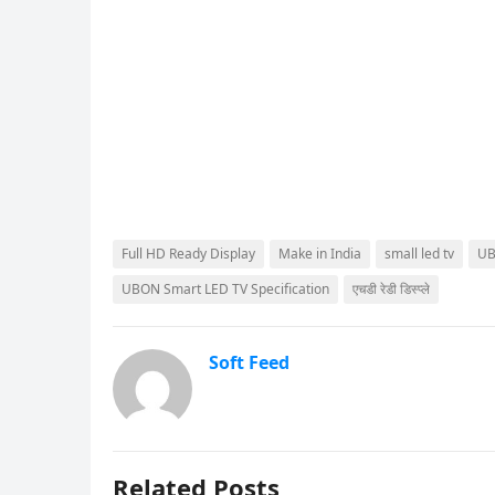
Full HD Ready Display
Make in India
small led tv
UB
UBON Smart LED TV Specification
एचडी रेडी डिस्प्ले
Soft Feed
Related Posts