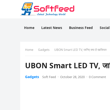
Home
Latest News
Business Feed
Socia
Home
Gadgets
UBON Smart LED TV, जानिए क्या है खासियत
UBON Smart LED TV, जानिए
Gadgets
Soft Feed
·
October 28, 2020
·
0 Comment