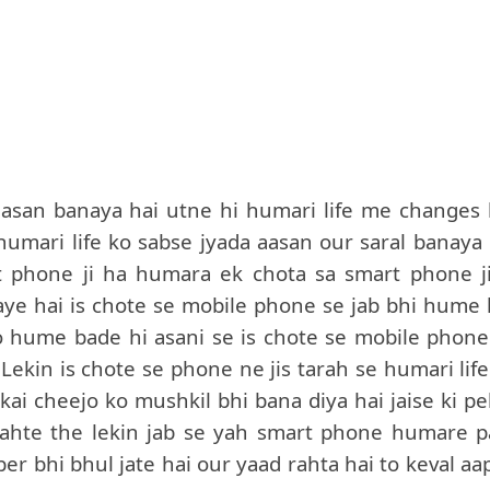
a aasan banaya hai utne hi humari life me changes 
 humari life ko sabse jyada aasan our saral banaya 
 phone ji ha humara ek chota sa smart phone ji
aye hai is chote se mobile phone se jab bhi hume k
 to hume bade hi asani se is chote se mobile phone
. Lekin is chote se phone ne jis tarah se humari lif
ai cheejo ko mushkil bhi bana diya hai jaise ki pe
hte the lekin jab se yah smart phone humare p
er bhi bhul jate hai our yaad rahta hai to keval aa