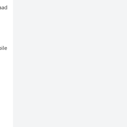
aad
ile