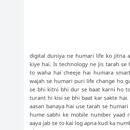
digital duniya ne humari life ko jitn
kiye hai. Is technology ne jis tarah se
to waha hai cheeje hai humara smart
wajah se humari puri life change ho g
se bhi kitni bhi dur se baat karni ho
turant hi kisi se bhi baat kar sakte hai
aasan banaya hai use tarah se humari k
hume sabhi ke mobile number yaad ra
aaya jab se to kai log apna kud ka numb