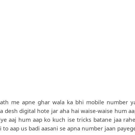
ath me apne ghar wala ka bhi mobile number y
ra desh digital hote jar aha hai waise-waise hum aa
liye aaj hum aap ko kuch ise tricks batane jaa rahe
i to aap us badi aasani se apna number jaan payeg