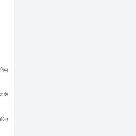
विष्य
t के
सलिए