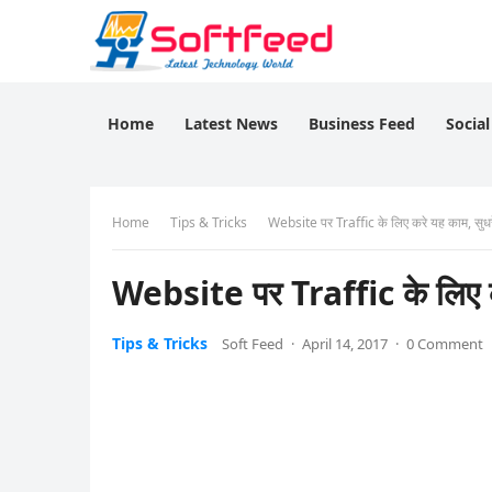
Home
Latest News
Business Feed
Socia
Home
Tips & Tricks
Website पर Traffic के लिए करे यह काम, सु
Website पर Traffic के लिए 
Tips & Tricks
Soft Feed
·
April 14, 2017
·
0 Comment