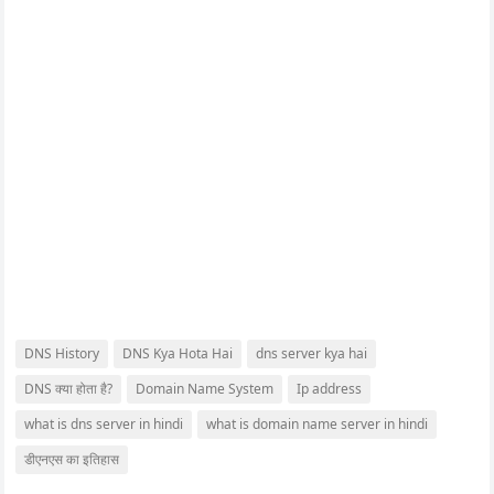
DNS History
DNS Kya Hota Hai
dns server kya hai
DNS क्या होता है?
Domain Name System
Ip address
what is dns server in hindi
what is domain name server in hindi
डीएनएस का इतिहास