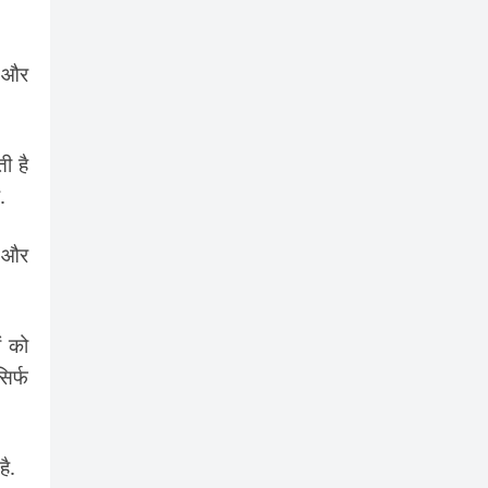
ी और
ी है
.
ं और
ं को
िर्फ
ै.