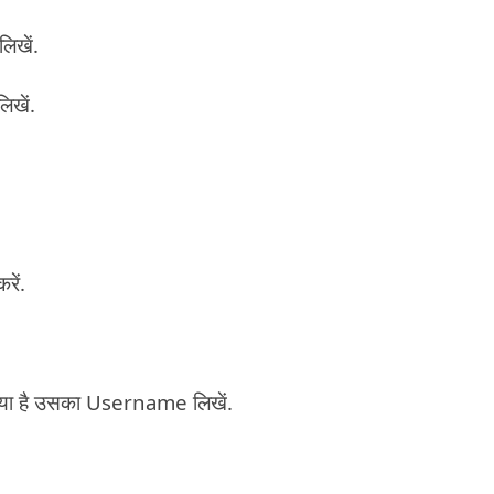
िखें.
खें.
ें.
या है उसका Username लिखें.