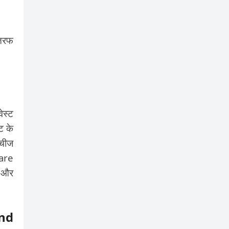
 तरफ
ेस्ट
ट के
 चीज
ware
ी और
and