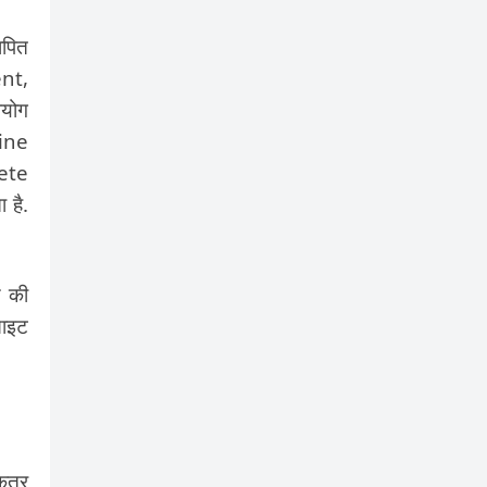
ापित
ent,
पयोग
line
ete
 है.
ड की
साइट
िकतर