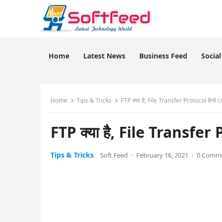
Home
Latest News
Business Feed
Socia
Home
Tips & Tricks
FTP क्या है, File Transfer Protocol कैसे Us
FTP क्या है, File Transfer 
Tips & Tricks
Soft Feed
·
February 16, 2021
·
0 Comm