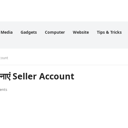
l Media
Gadgets
Computer
Website
Tips & Tricks
Account
े बनाएं Seller Account
ents