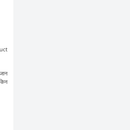
duct
 जान
ेकिन