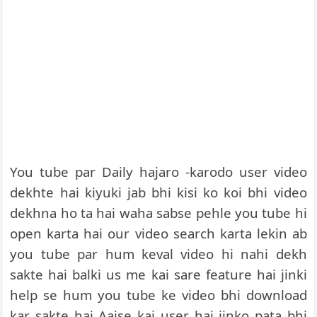
You tube par Daily hajaro -karodo user video
dekhte hai kiyuki jab bhi kisi ko koi bhi video
dekhna ho ta hai waha sabse pehle you tube hi
open karta hai our video search karta lekin ab
you tube par hum keval video hi nahi dekh
sakte hai balki us me kai sare feature hai jinki
help se hum you tube ke video bhi download
kar sakte hai Aaise kai user hai jinko pata bhi