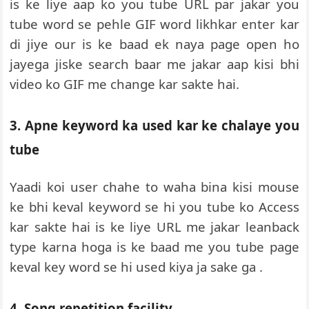
is ke liye aap ko you tube URL par jakar you
tube word se pehle GIF word likhkar enter kar
di jiye our is ke baad ek naya page open ho
jayega jiske search baar me jakar aap kisi bhi
video ko GIF me change kar sakte hai.
3. Apne keyword ka used kar ke chalaye you
tube
Yaadi koi user chahe to waha bina kisi mouse
ke bhi keval keyword se hi you tube ko Access
kar sakte hai is ke liye URL me jakar leanback
type karna hoga is ke baad me you tube page
keval key word se hi used kiya ja sake ga .
4. Song repetition facility