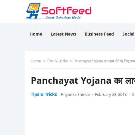
Home
Latest News
Business Feed
Socia
Home
Tips & Tricks
Panchayat Yojana का लाभ लेने के लिए अपने
Panchayat Yojana का लाभ ले
Tips & Tricks
Priyanka Shinde
·
February 28, 2018
·
0