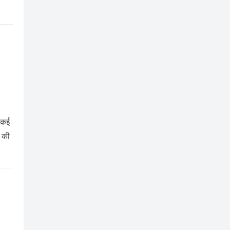
ो कई
ै की