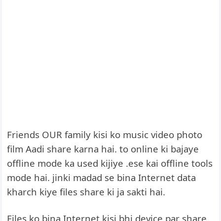
Friends OUR family kisi ko music video photo
film Aadi share karna hai. to online ki bajaye
offline mode ka used kijiye .ese kai offline tools
mode hai. jinki madad se bina Internet data
kharch kiye files share ki ja sakti hai.
Files ko bina Internet kisi bhi device par share