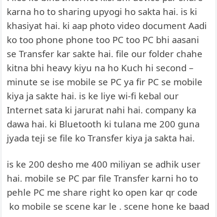
karna ho to sharing upyogi ho sakta hai. is ki
khasiyat hai. ki aap photo video document Aadi
ko too phone phone too PC too PC bhi aasani
se Transfer kar sakte hai. file our folder chahe
kitna bhi heavy kiyu na ho Kuch hi second –
minute se ise mobile se PC ya fir PC se mobile
kiya ja sakte hai. is ke liye wi-fi kebal our
Internet sata ki jarurat nahi hai. company ka
dawa hai. ki Bluetooth ki tulana me 200 guna
jyada teji se file ko Transfer kiya ja sakta hai.
is ke 200 desho me 400 miliyan se adhik user
hai. mobile se PC par file Transfer karni ho to
pehle PC me share right ko open kar qr code
ko mobile se scene kar le . scene hone ke baad