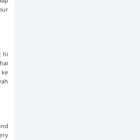
aap
our
 hi
hai
 ke
yah
und
tery