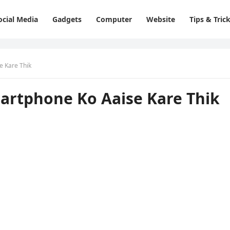
ocial Media
Gadgets
Computer
Website
Tips & Tric
e Kare Thik
martphone Ko Aaise Kare Thik