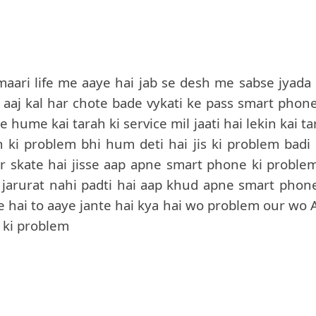
aari life me aaye hai jab se desh me sabse jyada 
 aaj kal har chote bade vykati ke pass smart phone
 hume kai tarah ki service mil jaati hai lekin kai t
h ki problem bhi hum deti hai jis ki problem badi 
r skate hai jisse aap apne smart phone ki problem
i jarurat nahi padti hai aap khud apne smart phone
te hai to aaye jante hai kya hai wo problem our wo 
e ki problem