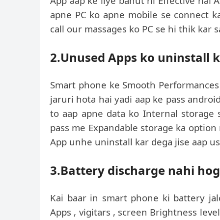
App aap ke liye bahut hi Effective hai
apne PC ko apne mobile se connect kar
call our massages ko PC se hi thik kar s
2.Unused Apps ko uninstall ki
Smart phone ke Smooth Performances ke
jaruri hota hai yadi aap ke pass androi
to aap apne data ko Internal storage
pass me Expandable storage ka option n
App unhe uninstall kar dega jise aap us
3.Battery discharge nahi hog
Kai baar in smart phone ki battery ja
Apps , vigitars , screen Brightness leve