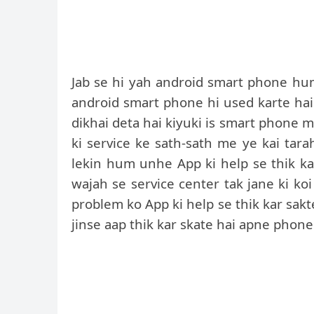
Jab se hi yah android smart phone hum
android smart phone hi used karte hai
dikhai deta hai kiyuki is smart phone me
ki service ke sath-sath me ye kai tara
lekin hum unhe App ki help se thik ka
wajah se service center tak jane ki ko
problem ko App ki help se thik kar sak
jinse aap thik kar skate hai apne phon