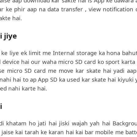
 Aaise aap download kar sakte hai is App ke dawara 
 ke phir aap na data transfer , view notification 
akte hai.
 jiye
 liye ek limit me Internal storage ka hona bahut
d device hai our waha micro SD card ko sport karta 
 se micro SD card me move kar skate hai yadi aap
ahi hai to ap App SD ka used kar skate hai kiyuki 
ed nahi karte hai.
i
ldi khatam ho jati hai jiski wajah yah hai Backgro
l jaise kai tarah ke karan hai kai bar mobile me bat