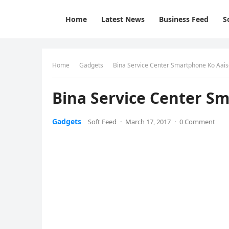
Home
Latest News
Business Feed
S
Home
Gadgets
Bina Service Center Smartphone Ko Aais
Bina Service Center S
Gadgets
Soft Feed
·
March 17, 2017
·
0 Comment