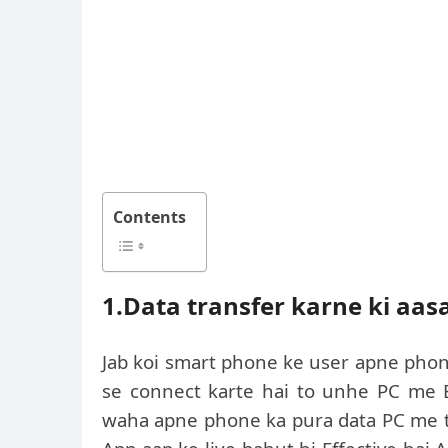
Contents
1.Data transfer karne ki aas
Jab koi smart phone ke user apne phon
se connect karte hai to unhe PC me Ex
waha apne phone ka pura data PC me tr