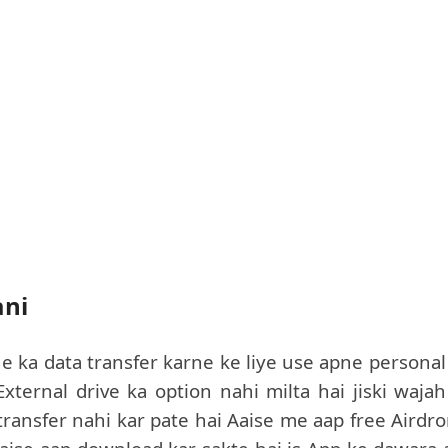
ani
e ka data transfer karne ke liye use apne personal
ternal drive ka option nahi milta hai jiski wajah
ansfer nahi kar pate hai Aaise me aap free Airdr