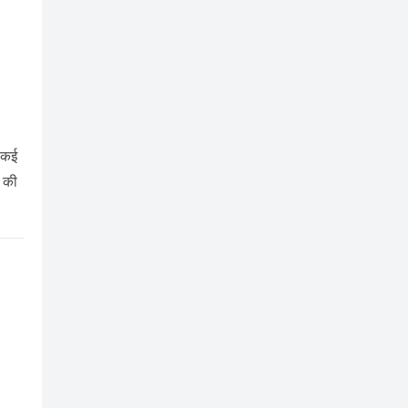
ो कई
ै की