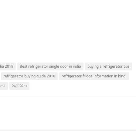
ndia 2018
Best refrigerator single door in india
buying a refrigerator tips
refrigerator buying guide 2018
refrigerator fridge information in hindi
best
रेफ्रीजिरेटर