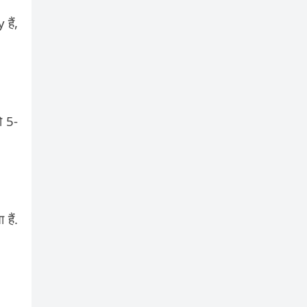
हैं,
ो 5-
हैं.