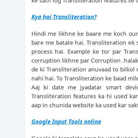
ke sath log Transliteration features se 
Kya hai Transliteration?
Hindi me likhne ke baare me koch our 
bare me batate hai. Transliteration ek 
process hai. Example ke tor par Tra
corruption likhne par Corruption .halak
de ki Transliteration anuvaad to bilko
nahi hai. To Transliteration ke baad mi
Aaj ki date me jyadatar smart dev
Transliteration features ka hi used kar
aap in chunida website ka used kar sakt
Google Input Tools online