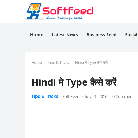
Home
Latest News
Business Feed
Socia
Home
Tips & Tricks
Hindi मे Type कैसे करें
Hindi मे Type कैसे करें
Tips & Tricks
Soft Feed
·
July 21, 2016
·
0 Comment