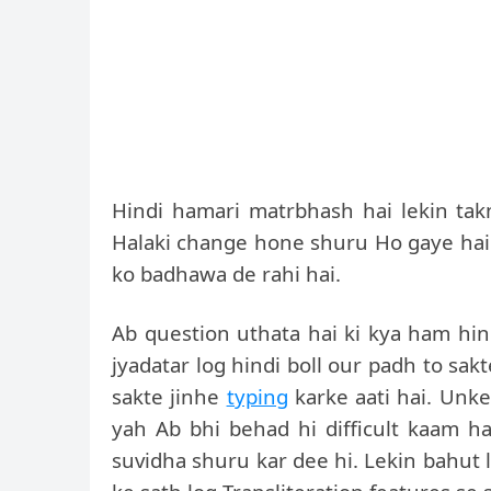
Hindi hamari matrbhash hai lekin takn
Halaki change hone shuru Ho gaye hai
ko badhawa de rahi hai.
Ab question uthata hai ki kya ham hin
jyadatar log hindi boll our padh to sak
sakte jinhe
typing
karke aati hai. Unke 
yah Ab bhi behad hi difficult kaam ha
suvidha shuru kar dee hi. Lekin bahut 