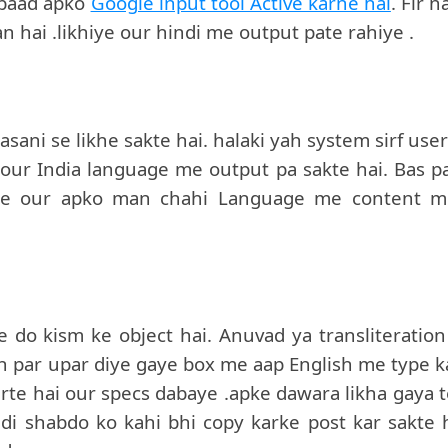
e baad apko
Google input tool Active karne hai
. Fir n
an hai .likhiye our hindi me output pate rahiye .
asani se likhe sakte hai. halaki yah system sirf use
9 our India language me output pa sakte hai. Bas p
iye our apko man chahi Language me content mi
ye do kism ke object hai. Anuvad ya transliteration
ah par upar diye gaye box me aap English me type k
rte hai our specs dabaye .apke dawara likha gaya t
di shabdo ko kahi bhi copy karke post kar sakte h