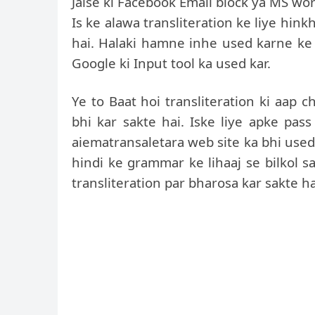
Jaise ki Facebook Email block ya MS wor
Is ke alawa transliteration ke liye hink
hai. Halaki hamne inhe used karne ke 
Google ki Input tool ka used kar.
Ye to Baat hoi transliteration ki aap 
bhi kar sakte hai. Iske liye apke pas
aiematransaletara web site ka bhi used
hindi ke grammar ke lihaaj se bilkol 
transliteration par bharosa kar sakte ha