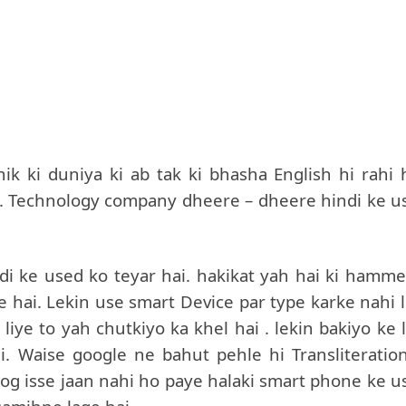
ik ki duniya ki ab tak ki bhasha English hi rahi h
. Technology company dheere – dheere hindi ke u
di ke used ko teyar hai. hakikat yah hai ki hamme
te hai. Lekin use smart Device par type karke nahi l
liye to yah chutkiyo ka khel hai . lekin bakiyo ke l
i. Waise google ne bahut pehle hi Transliteration
log isse jaan nahi ho paye halaki smart phone ke u