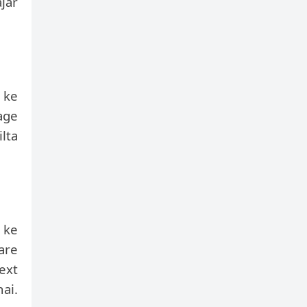
ajar
r ke
age
lta
 ke
are
ext
ai.