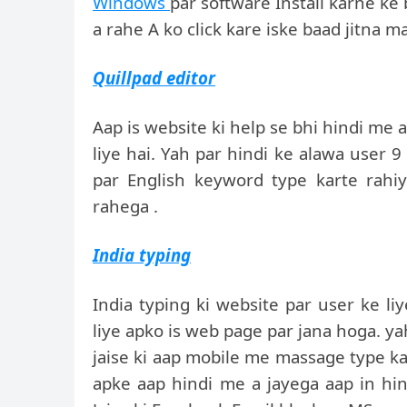
Windows
par software Install karne k
a rahe A ko click kare iske baad jitna m
Quillpad editor
Aap is website ki help se bhi hindi me a
liye hai. Yah par hindi ke alawa user 
par English keyword type karte rah
rahega .
India typing
India typing ki website par user ke li
liye apko is web page par jana hoga. y
jaise ki aap mobile me massage type ka
apke aap hindi me a jayega aap in hin