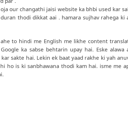
d par .
hoja our changathi jaisi website ka bhbi used kar s
duran thodi dikkat aai . hamara sujhav rahega ki 
chahe to hindi me English me likhe content transla
s Google ka sabse behtarin upay hai. Eske alawa 
 kar sakte hai. Lekin ek baat yaad rakhe ki yah anu
sahi ho is ki sanbhawana thodi kam hai. isme me a
i.