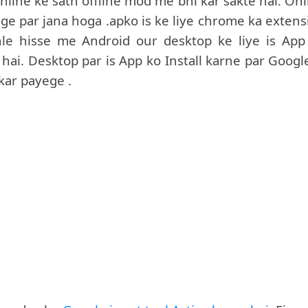
nline ke sath offline mod me bhi kar sakte hai. Onl
ge par jana hoga .apko is ke liye chrome ka extens
le hisse me Android our desktop ke liye is App
hai. Desktop par is App ko Install karne par Google
 kar payege .