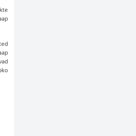
akte
aap
ted
aap
vad
pko