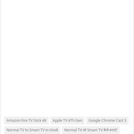
Amazon Fire TV Stick 4K
Apple TV 4Th Gen
Google Chrome Cast 3
Normal TV to Smart TV in Hindi
Normal TV को Smart TV कैसे बनाएं?