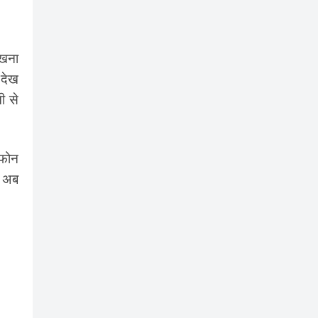
ेखना
 देख
ी से
 फोन
. अब