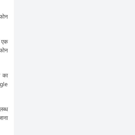
टफोन
ह एक
 फोन
स का
ogle
लब्ध
जाना