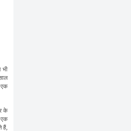
प भी
 साल
ी एक
र के
प एक
हैं,