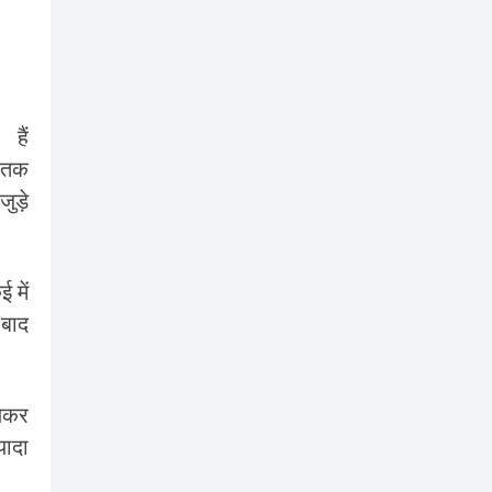
हैं
ी तक
जुड़े
 में
 बाद
लेकर
यादा