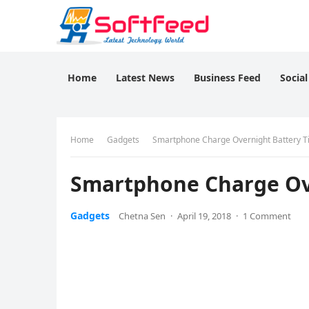
Home
Latest News
Business Feed
Socia
Home
Gadgets
Smartphone Charge Overnight Battery T
Smartphone Charge Ove
Gadgets
Chetna Sen
·
April 19, 2018
·
1 Comment