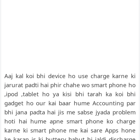
Aaj kal koi bhi device ho use charge karne ki
jarurat padti hai phir chahe wo smart phone ho
,ipod ,tablet ho ya kisi bhi tarah ka koi bhi
gadget ho our kai baar hume Accounting par
bhi jana padta hai jis me sabse jyada problem
hoti hai hume apne smart phone ko charge
karne ki smart phone me kai sare Apps hone
ke karan is ki buttery bahut hi jaldi discharge