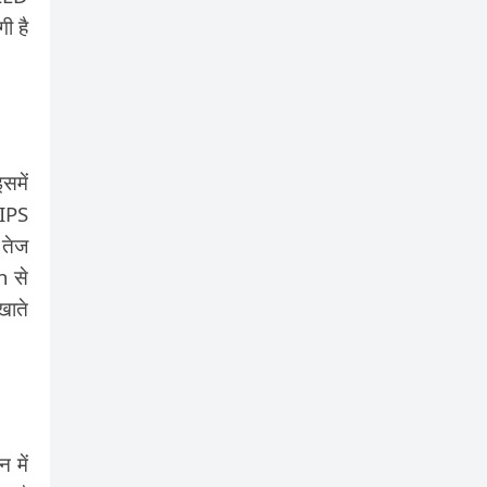
ी है
समें
 IPS
 तेज
n से
खाते
 में