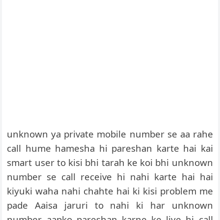
unknown ya private mobile number se aa rahe
call hume hamesha hi pareshan karte hai kai
smart user to kisi bhi tarah ke koi bhi unknown
number se call receive hi nahi karte hai hai
kiyuki waha nahi chahte hai ki kisi problem me
pade Aaisa jaruri to nahi ki har unknown
number aapko pareshan karne ke liye hi call