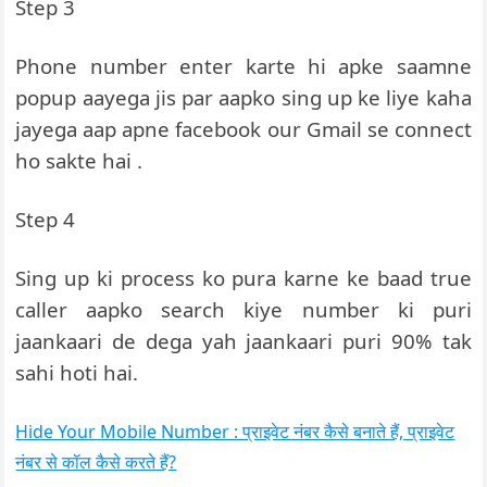
Step 3
Phone number enter karte hi apke saamne
popup aayega jis par aapko sing up ke liye kaha
jayega aap apne facebook our Gmail se connect
ho sakte hai .
Step 4
Sing up ki process ko pura karne ke baad true
caller aapko search kiye number ki puri
jaankaari de dega yah jaankaari puri 90% tak
sahi hoti hai.
Hide Your Mobile Number : प्राइवेट नंबर कैसे बनाते हैं, प्राइवेट
नंबर से कॉल कैसे करते हैं?