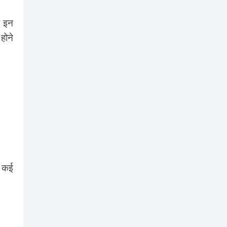
ि इन
होने
े कई