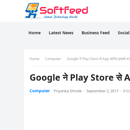
Home
Latest News
Business Feed
Socia
Home
Computer
Google ने Play Store से App जानिए इसकी व
Google ने Play Store से 
Computer
Priyanka Shinde
·
September 2, 2017
·
0 