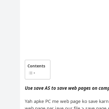
Contents
Use save AS to save web pages on com
Yah apke PC me web page ko save karne 
web page par jaye our file > save pag