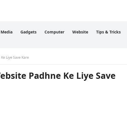
l Media
Gadgets
Computer
Website
Tips & Tricks
 Ke Liye Save Kare
Website Padhne Ke Liye Save