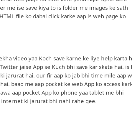
er me ise save kiya to is folder me images ke sath
 HTML file ko dabal click karke aap is web page ko
lekha video yaa Koch save karne ke liye help karta h
itter jaise App se Kuch bhi save kar skate hai. is 
i jarurat hai. our fir aap ko jab bhi time mile aap 
 hai. baad me aap pocket ke web App ko access kar
Alawa aap pocket App ko phone yaa tablet me bhi
 internet ki jarurat bhi nahi rahe gee.