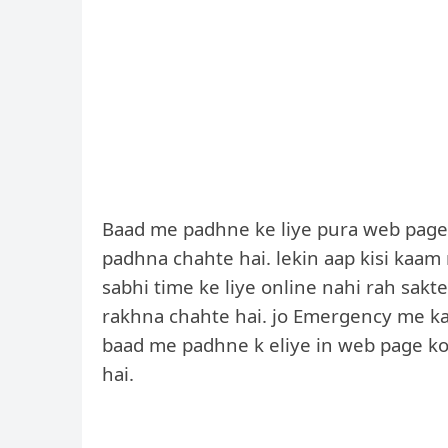
Baad me padhne ke liye pura web page sa
padhna chahte hai. lekin aap kisi kaam
sabhi time ke liye online nahi rah sakt
rakhna chahte hai. jo Emergency me k
baad me padhne k eliye in web page ko
hai.