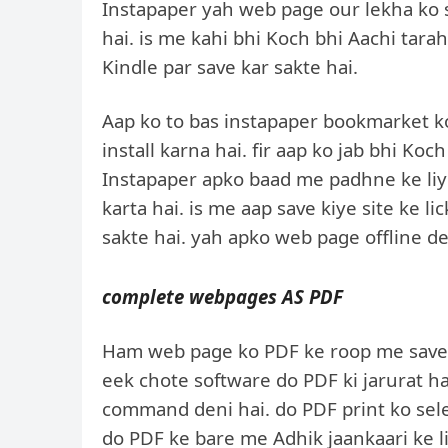
Instapaper yah web page our lekha ko 
hai. is me kahi bhi Koch bhi Aachi tara
Kindle par save kar sakte hai.
Aap ko to bas instapaper bookmarket 
install karna hai. fir aap ko jab bhi Ko
Instapaper apko baad me padhne ke liy
karta hai. is me aap save kiye site ke
sakte hai. yah apko web page offline d
complete webpages AS PDF
Ham web page ko PDF ke roop me save 
eek chote software do PDF ki jarurat hai
command deni hai. do PDF print ko select
do PDF ke bare me Adhik jaankaari ke li