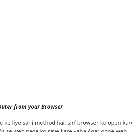
puter from your Browser
ke liye sahi method hai. sirf browser ko open kar
e As se web page ko save kare yaha Agar opne web