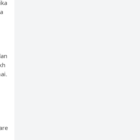
ika
aa
dan
ekh
ai.
m
kare