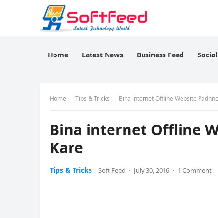
Home
Latest News
Business Feed
Socia
Home
Tips & Tricks
Bina internet Offline Website Padhne
Bina internet Offline 
Kare
Tips & Tricks
Soft Feed
·
July 30, 2016
·
1 Comment