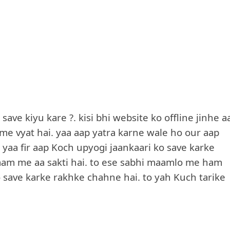
ve kiyu kare ?. kisi bhi website ko offline jinhe a
 me vyat hai. yaa aap yatra karne wale ho our aap
e yaa fir aap Koch upyogi jaankaari ko save karke
aam me aa sakti hai. to ese sabhi maamlo me ham
 save karke rakhke chahne hai. to yah Kuch tarike