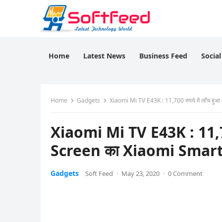
Home
Latest News
Business Feed
Socia
Home
Gadgets
Xiaomi Mi TV E43K : 11,700 रुपये में लॉंच 
Xiaomi Mi TV E43K : 11,70
Screen का Xiaomi Smar
Gadgets
Soft Feed
·
May 23, 2020
·
0 Comment