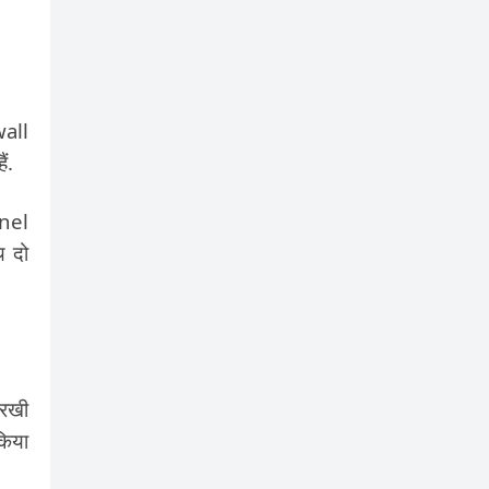
wall
ं.
nnel
थ दो
 रखी
किया