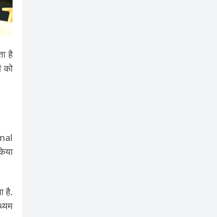
ा है
ी को
rnal
किया
 है.
ध्यम