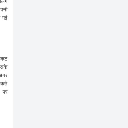
अलग
अपनी
ी गई
टिकट
उसके
 अगर
सकते
) पर