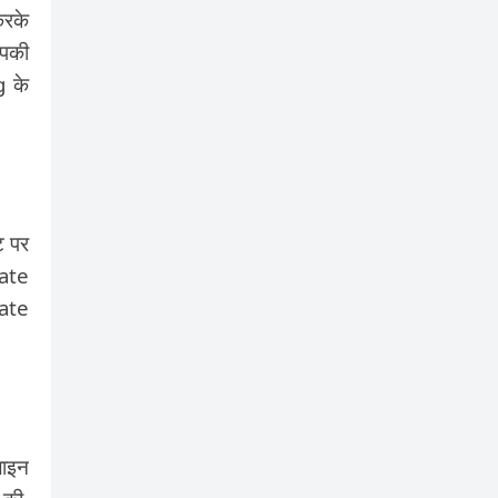
करके
आपकी
g के
ट पर
iate
iate
लाइन