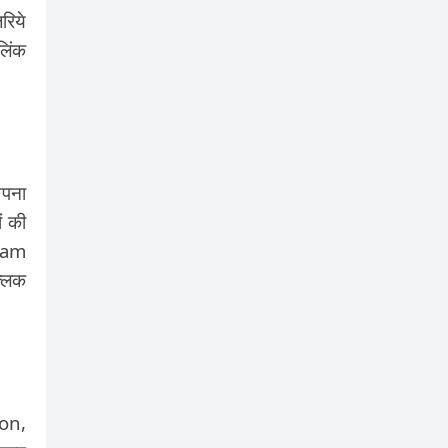
रिये
लिंक
अपना
ं की
gram
्लिक
zon,