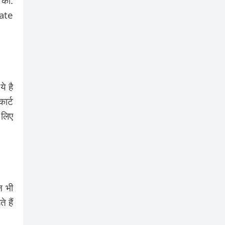
 की.
iate
े है
ार्ट
 लिए
न भी
 हैं