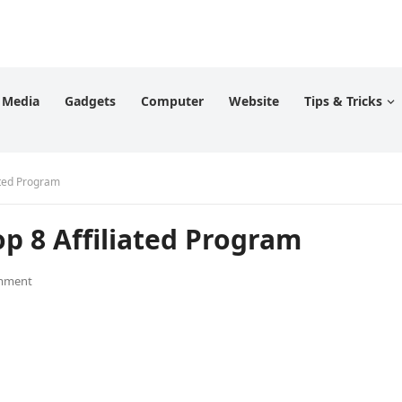
l Media
Gadgets
Computer
Website
Tips & Tricks
liated Program
ये Top 8 Affiliated Program
mment