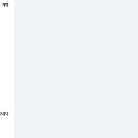
वर्ष
ए आप