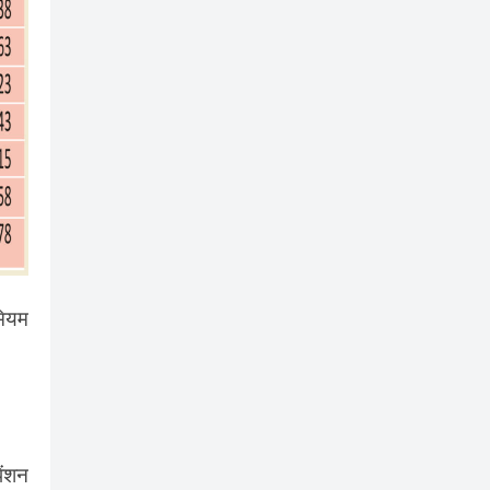
मियम
ेंशन