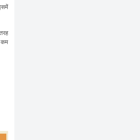
समें
 तरह
ी कम